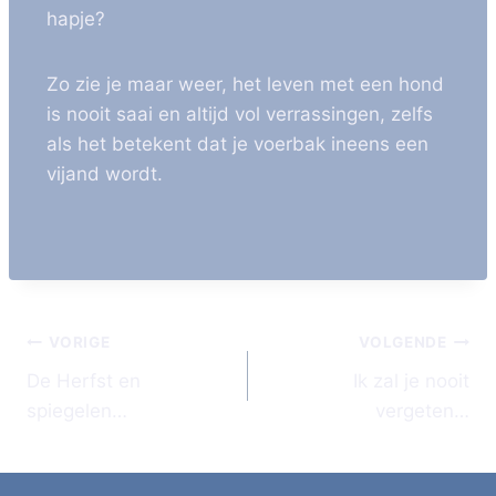
hapje?
Zo zie je maar weer, het leven met een hond
is nooit saai en altijd vol verrassingen, zelfs
als het betekent dat je voerbak ineens een
vijand wordt.
VORIGE
VOLGENDE
De Herfst en
Ik zal je nooit
spiegelen…
vergeten…