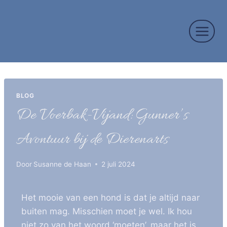
BLOG
De Voerbak-Vijand: Gunner’s
Avontuur bij de Dierenarts
Door
Susanne de Haan
2 juli 2024
Het mooie van een hond is dat je altijd naar
buiten mag. Misschien moet je wel. Ik hou
niet zo van het woord ‘moeten’, maar het is